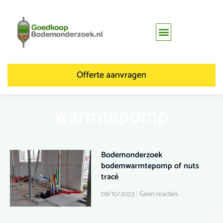
Offerte aanvragen
warmtepomp
Bodemonderzoek
bodemwarmtepomp of nuts
tracé
09/10/2023
Geen reacties